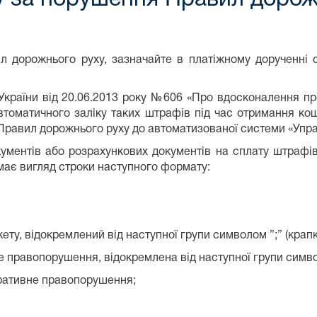
дорожнього руху, зазначайте в платіжному дорученні с
 України від 20.06.2013 року №606 «Про вдосконалення 
втоматичного заліку таких штрафів під час отримання к
Правил дорожнього руху до автоматизованої системи «Упр
кументів або розрахункових документів на сплату штрафі
має вигляд строки наступного формату:
ету, відокремлений від наступної групи символом ”;” (крапк
е правопорушення, відокремлена від наступної групи символ
ративне правопорушення;