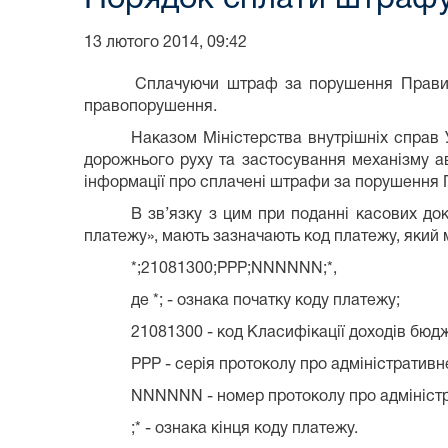
13 лютого 2014, 09:42
Сплачуючи штраф за порушення Правил 
правопорушення.
Наказом Міністерства внутрішніх справ
дорожнього руху та застосування механізму а
інформації про сплачені штрафи за порушення 
В зв’язку з цим при поданні касових до
платежу», мають зазначають код платежу, який 
*;21081300;РРР;NNNNNN;*,
де *; - ознака початку коду платежу;
21081300 - код Класифікації доходів бюдж
PPP - серія протоколу про адміністративн
NNNNNN - номер протоколу про адмініст
;* - ознака кінця коду платежу.