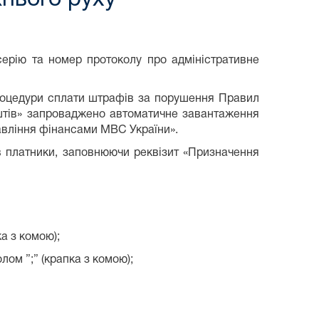
ерію та номер протоколу про адміністративне
процедури сплати штрафів за порушення Правил
оштів» запроваджено автоматичне завантаження
авління фінансами МВС України».
в платники, заповнюючи реквізит «Призначення
а з комою);
ом ”;” (крапка з комою);