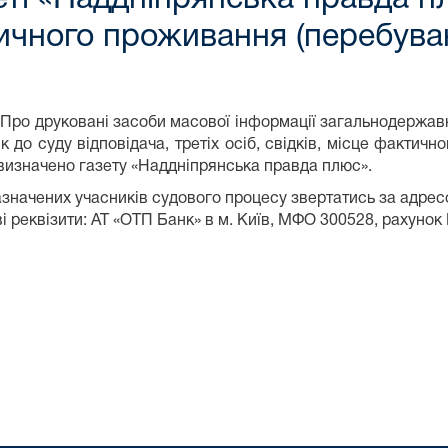
тичного проживання (перебува
«Про друковані засоби масової інформації загальнодержавн
до суду відповідача, третіх осіб, свідків, місце фактичн
и визначено газету «Наддніпрянська правда плюс».
начених учасників судового процесу звертатись за адресою
кові реквізити: АТ «ОТП Банк» в м. Київ, МФО 300528, раху