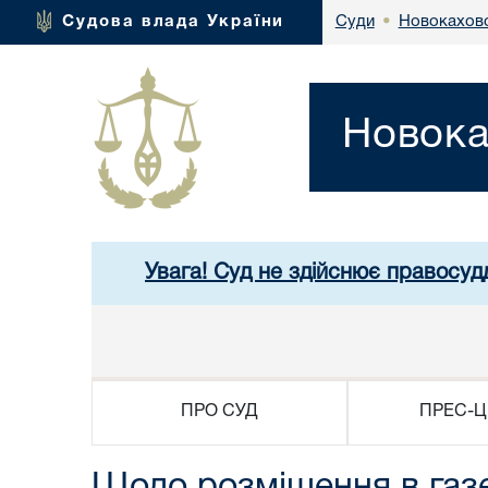
Новокаховс
Судова влада України
Суди
•
Новока
Увага! Суд не здійснює правосуд
ПРО СУД
ПРЕС-Ц
Щодо розміщення в газ