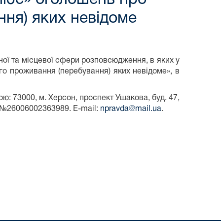
ння) яких невідоме
ої та місцевої сфери розповсюдження, в яких у
ого проживання (перебування) яких невідоме», в
: 73000, м. Херсон, проспект Ушакова, буд. 47,
нок №26006002363989.
E
-
mail
:
npravda
@
mail
.
ua
.