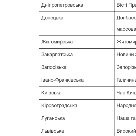
Дніпропетровська
Вісті Пр
Донецька
Донбас
массова
Житомирська
Житоми
Закарпатська
Новини 
Запорізька
Запоріз
Івано-Франківська
Галичин
Київська
Час Киї
Кіровоградська
Народне
Луганська
Наша га
Львівська
Високий