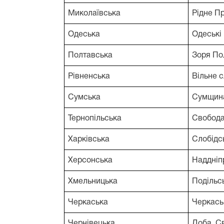
Миколаївська
Рідне П
Одеська
Одеські 
Полтавська
Зоря По
Рівненська
Вільне с
Сумська
Сумщин
Тернопільська
Свобод
Харківська
Слобідс
Херсонська
Наддніп
Хмельницька
Подільсь
Черкаська
Черкась
Чернівецька
Доба, С