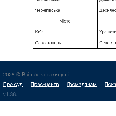
Чернігівська
Деснянс
Місто:
Київ
Хрещат
Севастополь
Севасто
2026 © Всі права захищені
Про суд
Прес-центр
Громадянам
Пока
v1.38.1