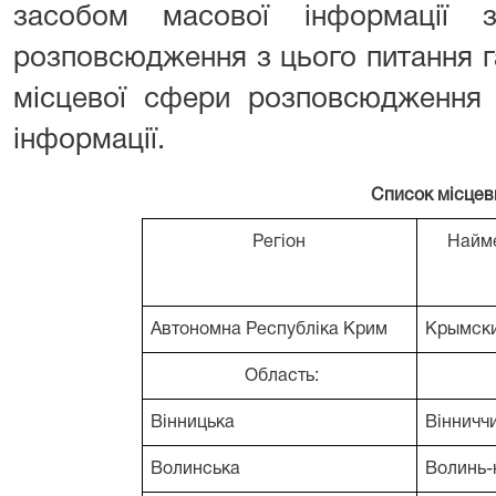
засобом масової інформації з
розповсюдження з цього питання г
місцевої сфери розповсюдження 
інформації.
Список місцев
Регіон
Найме
Автономна Республіка Крим
Крымски
Область:
Вінницька
Віннич
ч
Волинська
Волинь-