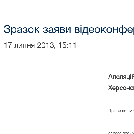
Зразок заяви відеоконфе
17 липня 2013, 15:11
Апеляці
Херсонсь
______
Прізвище, ім’
______
адреса прожи