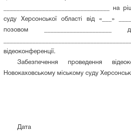
_________________________________ на рі
суду Херсонської області від «___» ___
позовом _____________________ 
___________________________________
відеоконференції.
Забезпечення проведення відео
Новокаховському міському суду Херсонсько
Дата Пі