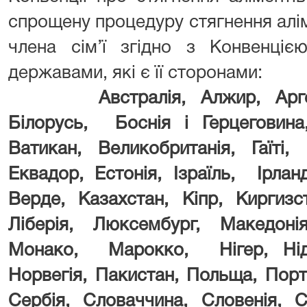
спрощену процедуру стягнення алім
члена сім’ї згідно з Конвенціє
державами, які є її сторонами:
Австралія, Алжир, Арге
Білорусь, Боснія і Герцеговина,
Ватикан, Великобританія, Гаїті, 
Еквадор, Естонія, Ізраїль, Ірланд
Верде, Казахстан, Кіпр, Киргизс
Ліберія, Люксембург, Македо
Монако, Марокко, Нігер, Ніде
Норвегія, Пакистан, Польща, Порт
Сербія, Словаччина, Словенія, С