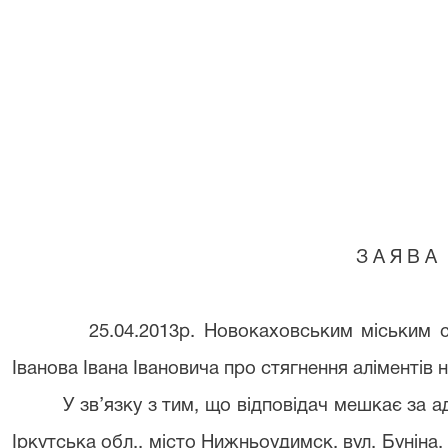
З А Я В А
25.04.2013р. Новокаховським міським суд
Іванова Івана Івановича про стягнення аліментів 
У зв’язку з тим, що відповідач мешкає за адр
Іркутська обл., місто Нижньоудимск, вул. Буніна,