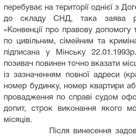
перебуває на території однієї з До
до складу СНД, така заява р
«Конвенції про правову допомогу 
по цивільним, сімейним та кримі
підписана у Мінську 22.01.1993
позивач повинен точно вказати міс
із зазначенням повної адреси (краї
номер будинку, номер квартири або
провадження по справі судом оф
допит, строк виконання якого м
місяців.
Після винесення задовільно