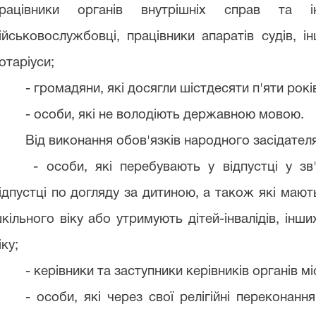
рацівники органів внутрішніх справ та і
ійськовослужбовці, працівники апаратів судів, і
отаріуси;
- громадяни, які досягли шістдесяти п'яти рокі
- особи, які не володіють державною мовою.
Від виконання обов'язків народного засідател
- особи, які перебувають у відпустці у зв
ідпустці по догляду за дитиною, а також які маю
кільного віку або утримують дітей-інвалідів, інши
іку;
- керівники та заступники керівників органів 
- особи, які через свої релігійні перекона