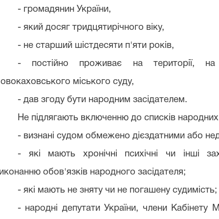
- громадянин України,
- який досяг тридцятирічного віку,
- не старший шістдесяти п'яти років,
- постійно проживає на території, на
овокаховського міського суду,
- дав згоду бути народним засідателем.
Не підлягають включенню до списків народних 
- визнані судом обмежено дієздатними або не
- які мають хронічні психічні чи інші 
иконанню обов'язків народного засідателя;
- які мають не зняту чи не погашену судимість;
- народні депутати України, члени Кабінету Мі