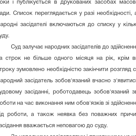
оки і публікується в друкованих засобах масово
ади.
Список переглядається у разі необхідності, 
ародні засідателі включаються до списку у кільк
уду.
Суд залучає народних засідателів до здійснен
а строк не більше одного місяця на рік, крім 
троку зумовлено необхідністю закінчити розгляд сп
ародний засідатель зобов'язаний вчасно з'явитис
удовому засіданні, роботодавець зобов'язаний з
оботи на час виконання ним обов'язків зі здійснен
ід роботи, а також неявка без поважних причи
асідання вважається неповагою до суду.