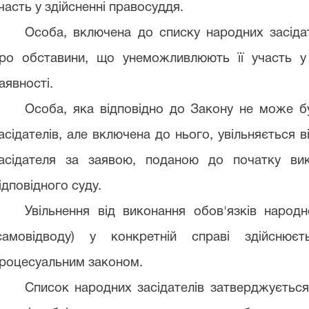
часть у здійсненні правосуддя.
Особа, включена до списку народних засідат
ро обставини, що унеможливлюють її участь у з
аявності.
Особа, яка відповідно до Закону не може б
асідателів, але включена до нього, увільняється 
асідателя за заявою, поданою до початку вик
ідповідного суду.
Увільнення від виконання обов'язків народн
самовідводу) у конкретній справі здійснює
роцесуальним законом.
Список народних засідателів затверджується