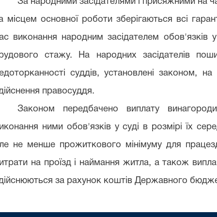
За народними засідателями і присяжними на ча
а місцем основної роботи зберігаються всі гарант
ас виконання народним засідателем обов'язків у
рудового стажу. На народних засідателів поши
едоторканності суддів, установлені законом, на
дійснення правосуддя.
Законом передбачено виплату винагород
иконання ними обов'язків у суді в розмірі їх сере
ле не менше прожиткового мінімуму для працезд
итрати на проїзд і наймання житла, а також випла
дійснюються за рахунок коштів Державного бюдже