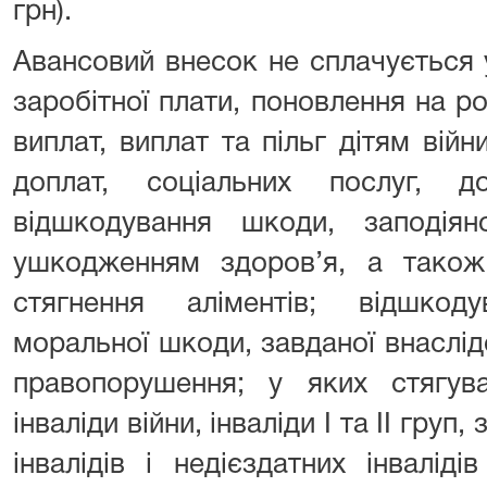
грн).
Авансовий внесок не сплачується 
заробітної плати, поновлення на ро
виплат, виплат та пільг дітям війн
доплат, соціальних послуг, до
відшкодування шкоди, заподія
ушкодженням здоров’я, а також
стягнення аліментів; відшкод
моральної шкоди, завданої внаслі
правопорушення; у яких стягув
інваліди війни, інваліди I та II груп
інвалідів і недієздатних інваліді