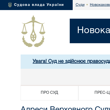
Новокаховс
Судова влада України
Суди
•
Новока
Увага! Суд не здійснює правосуд
ПРО СУД
ПРЕС-Ц
Адреси Верховного Суду