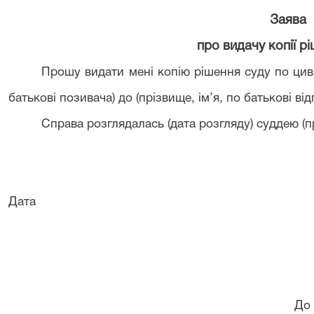
Заява
про видачу копії р
Прошу видати мені копію рішення суду по цивіл
батькові позивача) до (прізвище, ім’я, по батькові ві
Справа розглядалась (дата розгляду) суддею (прі
Дата Підп
До 