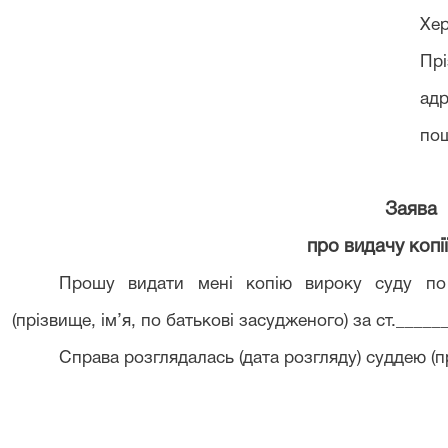
Хер
Прі
адр
пош
Заява
про видачу копі
Прошу видати мені копію вироку суду по 
(прізвище, ім’я, по батькові засудженого) за ст._____
Справа розглядалась (дата розгляду) суддею (прі