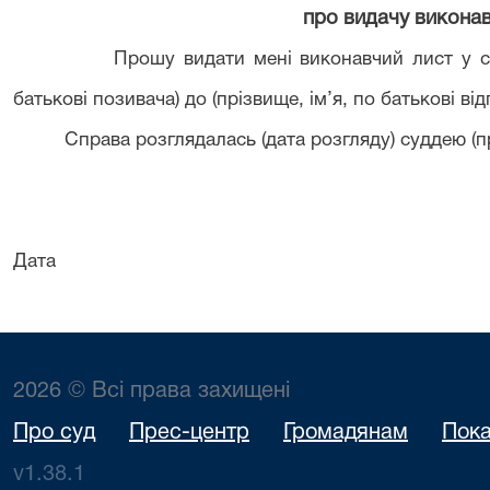
про видачу викона
Прошу видати мені виконавчий лист у справі
батькові позивача) до (прізвище, ім’я, по батькові ві
Справа розглядалась (дата розгляду) суддею (прі
Дата Підп
2026 © Всі права захищені
Про суд
Прес-центр
Громадянам
Пока
v1.38.1