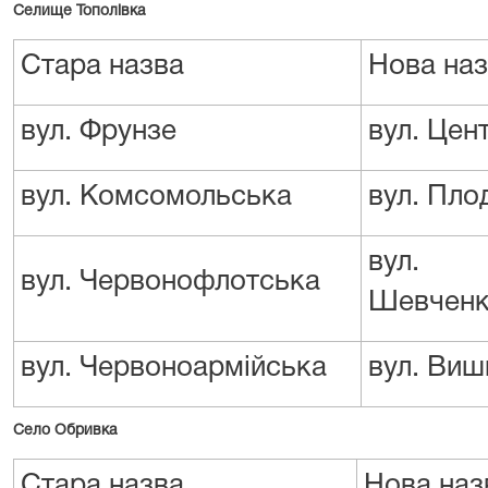
Селище Тополівка
Стара назва
Нова на
вул. Фрунзе
вул. Цен
вул. Комсомольська
вул. Пло
вул. 
вул. Червонофлотська
Шевчен
вул. Червоноармійська
вул. Виш
Село Обривка
Стара назва
Нова наз