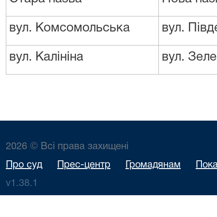
вул. Комсомольська
вул. Півд
вул. Калініна
вул. Зел
2026 © Всі права захищені
Про суд
Прес-центр
Громадянам
Пока
v1.38.1