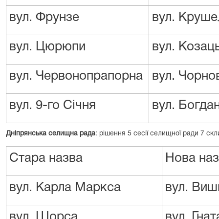
вул. Фрунзе
вул. Круше
вул. Цюрюпи
вул. Козац
вул. Червонопрапорна
вул. Чорно
вул. 9-го Січня
вул. Богда
Дніпрянська селищна рада
: рішення 5 сесії селищної ради 7 ск
Стара назва
Нова на
вул. Карла Маркса
вул. Виш
вул. Щорса
вул. Гна