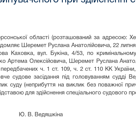
рсонської області (розташований за адресою: Хе
овідомляє Шеремет Руслана Анатолійовича, 22 липн
ова Каховка, вул. Букіна, 4/53, по кримінальн
о Артема Олексійовича, Шеремет Руслана Анатолі
передбачених ч. 1 ст. 109, ч. 2 ст. 110 КК Україн
товче судове засідання під головуванням судді В
лик суду (неприбуття на виклик без поважної при
є підставою для здійснення спеціального судового п
Ведяшкіна