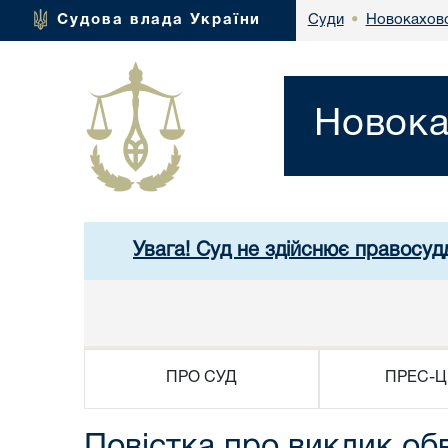
Новокаховс
Судова влада України
Суди
•
Новока
Увага! Суд не здійснює правосуд
ПРО СУД
ПРЕС-Ц
Повістка про виклик об