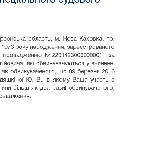
рсонська область, м. Нова Каховка, пр.
я 1973 року народження, зареєстрованого
ому провадженню №22014230000000011 за
йовича, які обвинувачуються у вчиненні
и, як обвинуваченого, що 09 березня 2016
едяшкіної Ю. В., в якому Ваша участь є
чини більш як два рази) обвинуваченого,
ровадження.